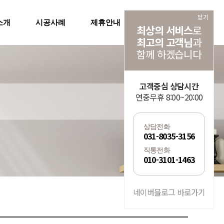
닫기
소개
시공사례
제휴안내
공지사항
최상의 서비스
로
최고의 고객님
과
함께 하겠습니다
고객중심 상담시간
연중무휴 8:00~20:00
상담전화
031-8035-3156
직통전화
010-3101-1463
네이버블로그 바로가기