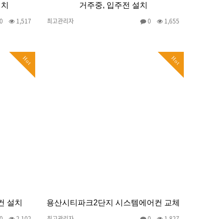
설치
거주중, 입주전 설치
0
1,517
최고관리자
0
1,655
Hot
Hot
컨 설치
용산시티파크2단지 시스템에어컨 교체
0
2,102
최고관리자
0
1,827