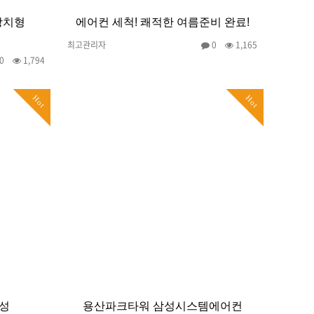
상치형
에어컨 세척! 쾌적한 여름준비 완료!
최고관리자
0
1,165
0
1,794
Hot
Hot
삼성
용산파크타워 삼성시스템에어컨