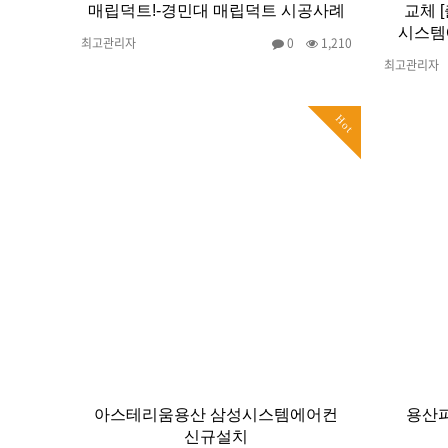
매립덕트!-경민대 매립덕트 시공사례
교체 
시스템에
최고관리자
0
1,210
최고관리자
Hot
아스테리움용산 삼성시스템에어컨
용산
신규설치