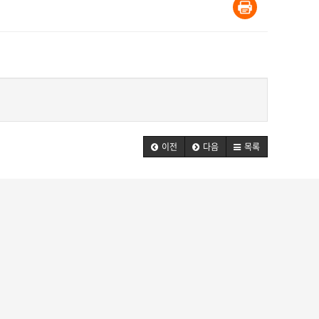
이전
다음
목록